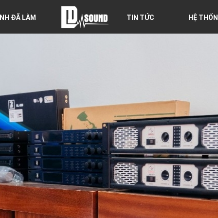
NH ĐÃ LÀM
TIN TỨC
HỆ THỐN