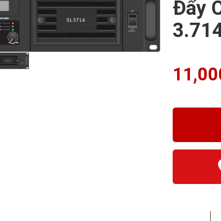
Đẩy C
3.71
11,00