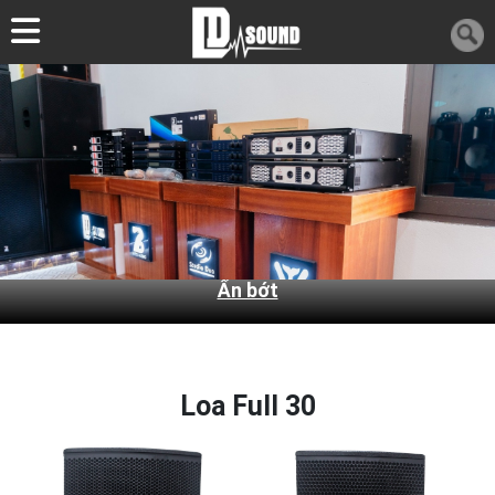
Ẩn bớt
Loa Full 30