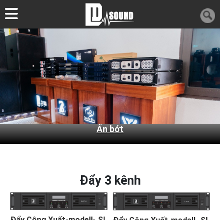
Ẩn bớt
Đẩy 3 kênh
Đẩy Công Xuất-modell- SL