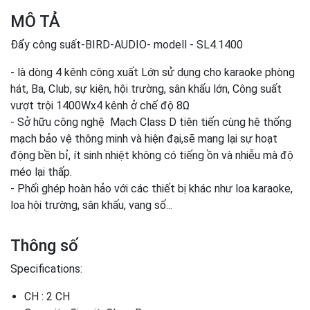
MÔ TẢ
Đẩy công suất-BIRD-AUDIO- modell - SL4.1400
- là dòng 4 kênh công xuất Lớn sử dụng cho karaoke phòng
hát, Ba, Club, sự kiện, hội trường, sân khấu lớn, Công suất
vượt trội 1400Wx4 kênh ở chế độ 8Ω
- Sở hữu công nghệ Mạch Class D tiên tiến cùng hệ thống
mạch bảo vệ thông minh và hiện đại,sẽ mang lại sự hoạt
động bền bỉ, ít sinh nhiệt không có tiếng ồn và nhiễu mà độ
méo lại thấp.
- Phối ghép hoàn hảo với các thiết bị khác như loa karaoke,
loa hội trường, sân khấu, vang số...
Thông số
Specifications:
CH : 2 CH