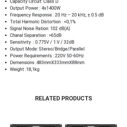
Capacity Circuit: Class D
Output Power : 4x1400W
Frequency Response : 20 Hz – 20 kHz, ± 0.5 dB
Total Harmoric Distortion : <0,1%
Signal Noise Ration: 102 dB(A)
Chanal Separation : >65dB
Sensitivity : 0.775V / 1.V / 32dB
Output Mode: Stereo/Bridge/Parallel
Power Requirements : 220V 50-60Hz
Demensions :483mmX333mmX88mm
Weight :18,1kg
RELATED PRODUCTS